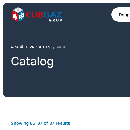
Despr
ACASĂ
/
PRODUCTS
/
PAGE 5
Catalog
Showing 85–87 of 87 results