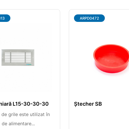
13
ARPD0472
iniară L15-30-30-30
Ștecher SB
 de grile este utilizat în
a de alimentare...