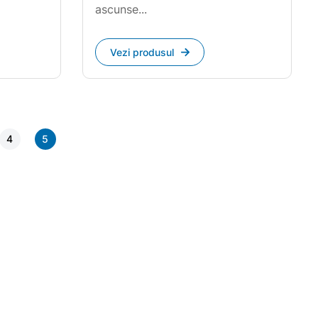
ascunse...
Vezi produsul
4
5