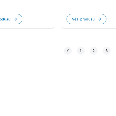
rodusul
Vezi produsul
1
2
3