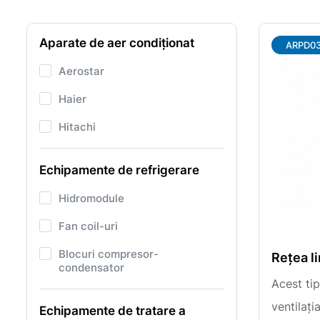
Aparate de aer condiționat
ARPD03
Aerostar
Haier
Hitachi
Echipamente de refrigerare
Hidromodule
Fan coil-uri
Blocuri compresor-
Rețea l
condensator
Acest tip
ventilați
Echipamente de tratare a