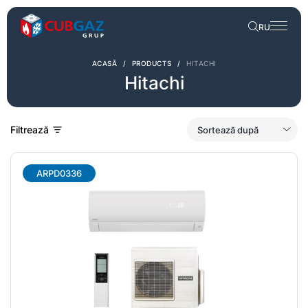
RU
ACASĂ
/
PRODUCTS
/
HITACHI
Hitachi
Filtrează
ARPD0336