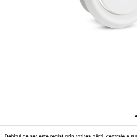
Debitul de aer este reglat prin rotirea părții centrale a s