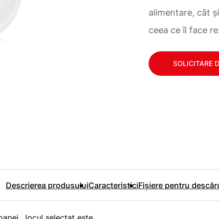
alimentare, cât ș
ceea ce îl face r
SOLICITARE 
Descrierea produsului
Caracteristici
Fișiere pentru descăr
upapei. Jocul selectat este