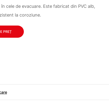
i în cele de evacuare. Este fabricat din PVC alb,
ezistent la coroziune.
DE PREȚ
care