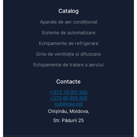
Catalog
Aparate de aer condiționat
Sisteme de automatizare
Echipamente de refrigerare
Grile de ventilație și difuzoare
Echipamente de tratare a aerului
Contacte
+373 79 001 500
+373 60 955 955
cub@gaz.md
Chișinău, Moldova,
Str. Pădurii 25