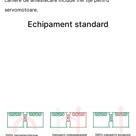
camere de amestecare include trei tije pentru
servomotoare.
Echipament standard