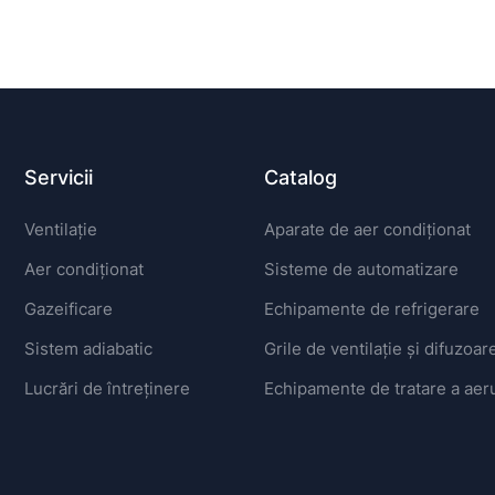
Servicii
Catalog
Ventilație
Aparate de aer condiționat
Aer condiționat
Sisteme de automatizare
Gazeificare
Echipamente de refrigerare
Sistem adiabatic
Grile de ventilație și difuzoar
Lucrări de întreținere
Echipamente de tratare a aeru