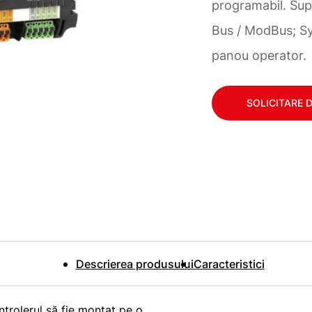
programabil. Sup
Bus / ModBus; S
panou operator.
SOLICITARE 
Descrierea produsului
Caracteristici
trolerul să fie montat pe o