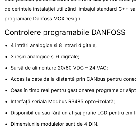
de cerințele instalației utilizând limbajul standard C++ s
programare Danfoss MCXDesign.
Controlere programabile DANFOSS
4 intrări analogice și 8 intrări digitale;
3 ieșiri analogice și 6 digitale;
Sursă de alimentare 20/60 VDC – 24 VAC;
Acces la date de la distanță prin CANbus pentru conecta
Ceas în timp real pentru gestionarea programelor săp
Interfață serială Modbus RS485 opto-izolată;
Disponibil cu sau fără un afișaj grafic LCD pentru emit
Dimensiunile modulelor sunt de 4 DIN.