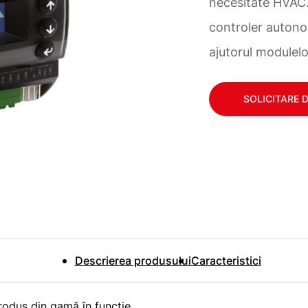
necesitate HVAC. 
controler autono
ajutorul modulel
SOLICITARE 
Descrierea produsului
Caracteristici
produs din gamă în funcție