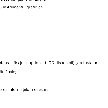
au instrumentul grafic de
rea afișajului opțional (LCD disponibil) și a tastaturii;
tămânale;
erea informațiilor necesare;