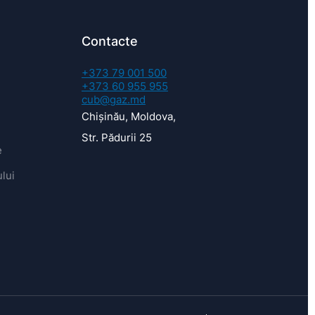
Contacte
+373 79 001 500
+373 60 955 955
cub@gaz.md
Chișinău, Moldova,
Str. Pădurii 25
e
lui