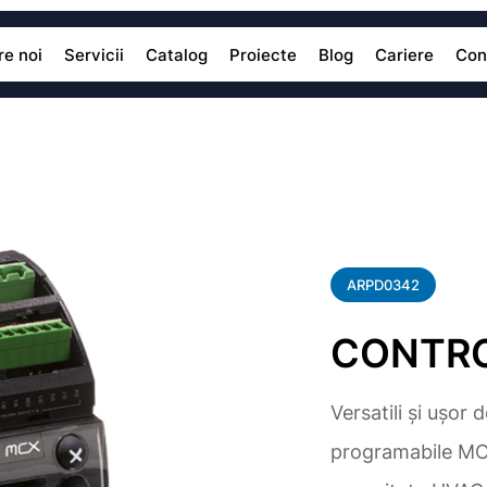
e noi
Servicii
Catalog
Proiecte
Blog
Cariere
Con
ARPD0342
CONTRO
Versatili și ușor 
programabile MCX