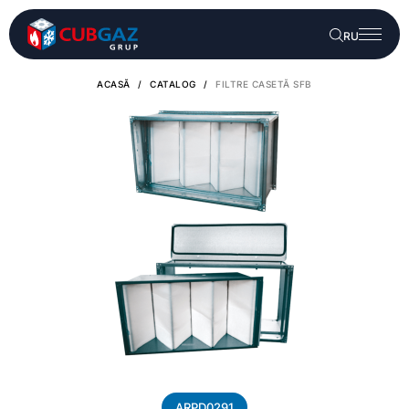
RU
ACASĂ
/
CATALOG
/
FILTRE CASETĂ SFB
ARPD0291