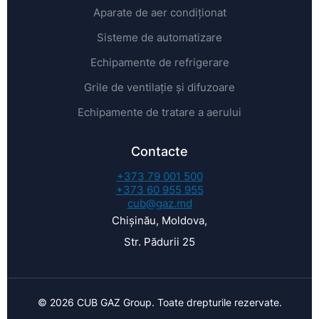
Aparate de aer condiționat
Sisteme de automatizare
Echipamente de refrigerare
Grile de ventilație și difuzoare
Echipamente de tratare a aerului
Contacte
+373 79 001 500
+373 60 955 955
cub@gaz.md
Chișinău, Moldova,
Str. Pădurii 25
© 2026 CUB GAZ Group. Toate drepturile rezervate.