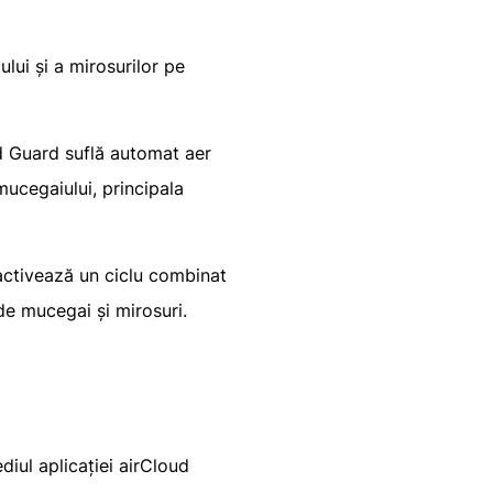
ui și a mirosurilor pe
ld Guard suflă automat aer
ucegaiului, principala
activează un ciclu combinat
 de mucegai și mirosuri.
diul aplicației airCloud