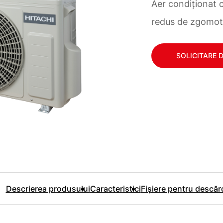
Aer condiționat c
redus de zgomot
SOLICITARE 
Descrierea produsului
Caracteristici
Fișiere pentru descăr