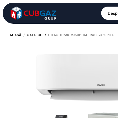
Despr
ACASĂ
/
CATALOG
/
HITACHI RAK-VJ50PHAE-RAC-VJ50PHAE