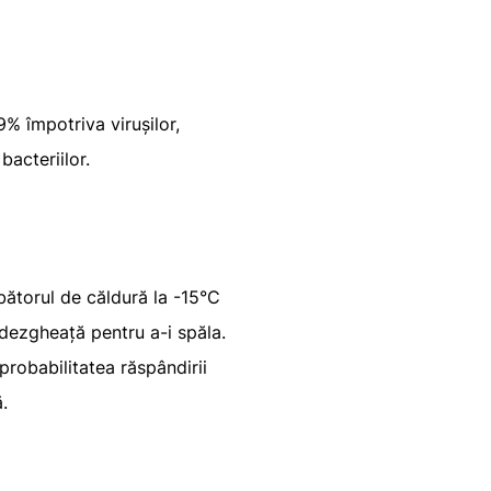
9% împotriva virușilor,
acteriilor.
ătorul de căldură la -15°C
i dezgheață pentru a-i spăla.
probabilitatea răspândirii
.