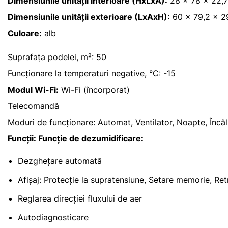
Dimensiunile unității interioare (HxLxA):
28 x 78 x 22,
Dimensiunile unității exterioare (LxAxH):
60 x 79,2 x 2
Culoare:
alb
Suprafața podelei, m²: 50
Funcționare la temperaturi negative, °C: -15
Modul Wi-Fi:
Wi-Fi (încorporat)
Telecomandă
Moduri de funcționare: Automat, Ventilator, Noapte, Încălz
Funcții: Funcție de dezumidificare:
Dezghețare automată
Afișaj: Protecție la supratensiune, Setare memorie, Ret
Reglarea direcției fluxului de aer
Autodiagnosticare