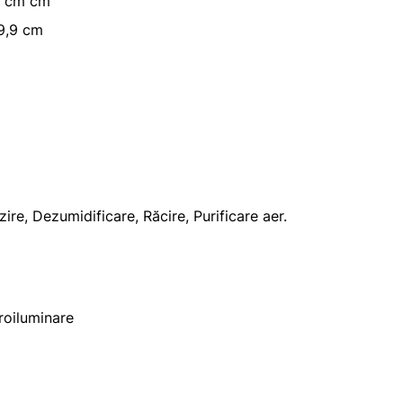
7 cm cm
9,9 cm
ire, Dezumidificare, Răcire, Purificare aer.
roiluminare