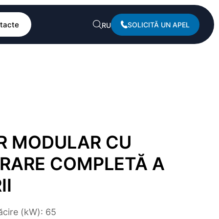
tacte
SOLICITĂ UN APEL
RU
R MODULAR CU
RARE COMPLETĂ A
II
ăcire (kW): 65