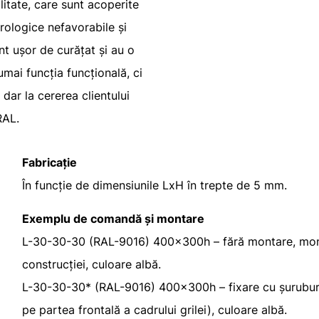
litate, care sunt acoperite
rologice nefavorabile și
nt ușor de curățat și au o
umai funcția funcțională, ci
dar la cererea clientului
RAL.
Fabricație
În funcție de dimensiunile LxH în trepte de 5 mm.
Exemplu de comandă și montare
L-30-30-30 (RAL-9016) 400x300h – fără montare, monta
construcției, culoare albă.
L-30-30-30* (RAL-9016) 400x300h – fixare cu șuruburi 
pe partea frontală a cadrului grilei), culoare albă.