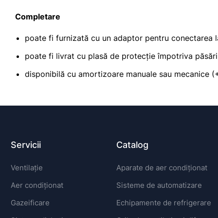
Completare
poate fi furnizată cu un adaptor pentru conectarea 
poate fi livrat cu plasă de protecție împotriva păsări
disponibilă cu amortizoare manuale sau mecanice 
Servicii
Catalog
Ventilație
Aparate de aer condiționat
Aer condiționat
Sisteme de automatizare
Gazeificare
Echipamente de refrigerare