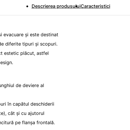
Descrierea produsului
Caracteristici
 și evacuare și este destinat
e diferite tipuri și scopuri.
ct estetic plăcut, astfel
design.
 unghiul de deviere al
uri în capătul deschiderii
e), cât și cu ajutorul
ncitură pe flanșa frontală.