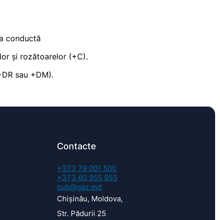
la conductă
lor și rozătoarelor (+C).
(+DR sau +DM).
Contacte
+373 79 001 500
+373 60 955 955
cub@gaz.md
Chișinău, Moldova,
Str. Pădurii 25