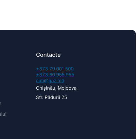
Contacte
+373 79 001 500
+373 60 955 955
cub@gaz.md
Chișinău, Moldova,
Str. Pădurii 25
e
lui