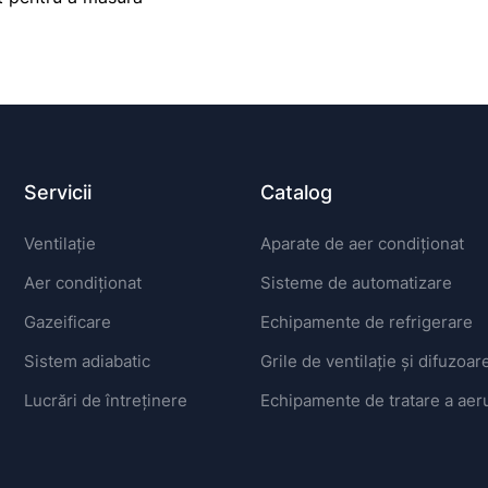
Servicii
Catalog
Ventilație
Aparate de aer condiționat
Aer condiționat
Sisteme de automatizare
Gazeificare
Echipamente de refrigerare
Sistem adiabatic
Grile de ventilație și difuzoar
Lucrări de întreținere
Echipamente de tratare a aeru