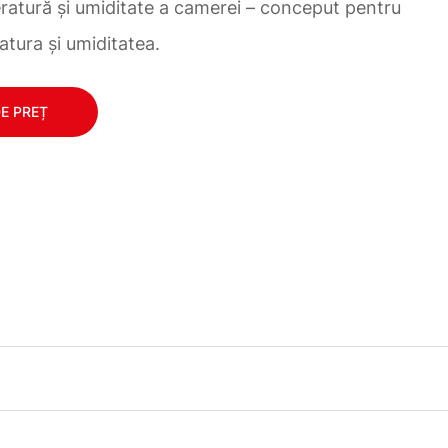
atură și umiditate a camerei – conceput pentru
tura și umiditatea.
DE PREȚ