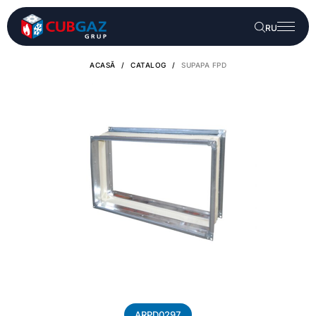
RU
ACASĂ
/
CATALOG
/
SUPAPA FPD
ARPD0297