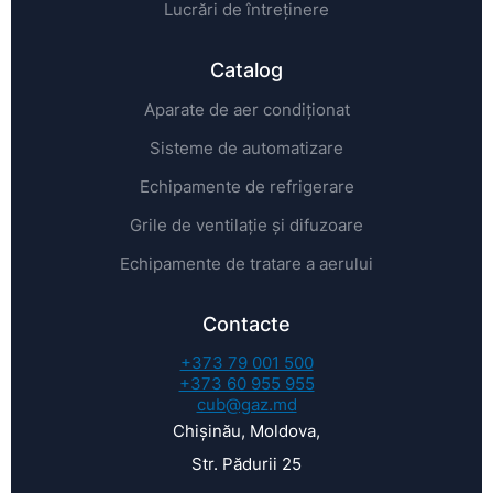
Lucrări de întreținere
Catalog
Aparate de aer condiționat
Sisteme de automatizare
Echipamente de refrigerare
Grile de ventilație și difuzoare
Echipamente de tratare a aerului
Contacte
+373 79 001 500
+373 60 955 955
cub@gaz.md
Chișinău, Moldova,
Str. Pădurii 25