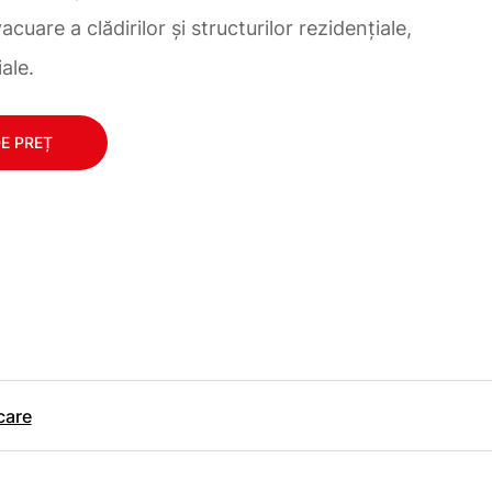
acuare a clădirilor și structurilor rezidențiale,
iale.
DE PREȚ
care