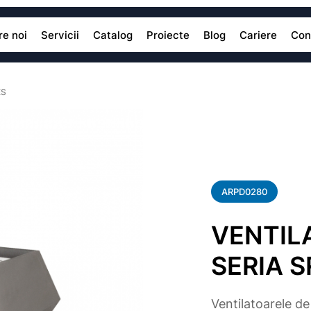
e noi
Servicii
Catalog
Proiecte
Blog
Cariere
Con
ES
ARPD0280
VENTIL
SERIA S
Ventilatoarele d