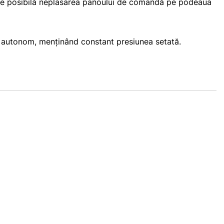
 face posibilă neplasarea panoului de comandă pe podeaua
mod autonom, menținând constant presiunea setată.