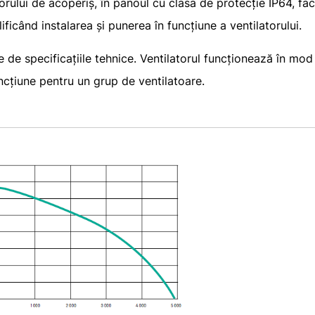
torului de acoperiș, în panoul cu clasa de protecție IP64,
ificând instalarea și punerea în funcțiune a ventilatorului.
ție de specificațiile tehnice. Ventilatorul funcționează în 
ncțiune pentru un grup de ventilatoare.