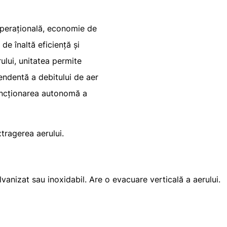
 operațională, economie de
de înaltă eficiență și
ului, unitatea permite
endentă a debitului de aer
funcționarea autonomă a
xtragerea aerului.
lvanizat sau inoxidabil. Are o evacuare verticală a aerului.