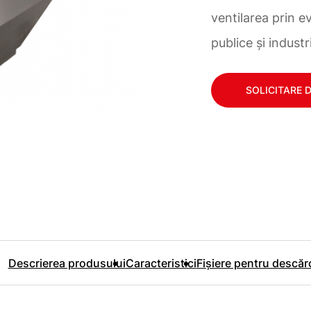
ventilarea prin ev
publice și industr
SOLICITARE 
Descrierea produsului
Caracteristici
Fișiere pentru descăr