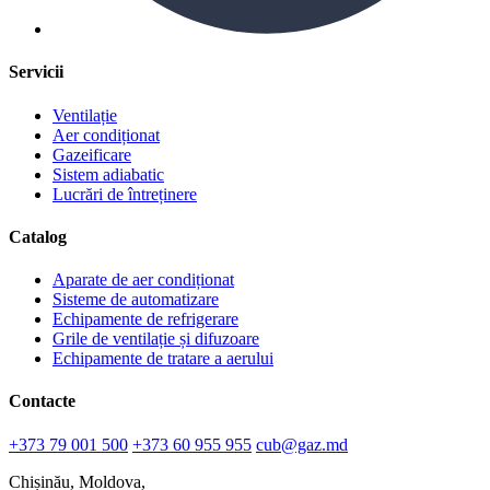
Servicii
Ventilație
Aer condiționat
Gazeificare
Sistem adiabatic
Lucrări de întreținere
Catalog
Aparate de aer condiționat
Sisteme de automatizare
Echipamente de refrigerare
Grile de ventilație și difuzoare
Echipamente de tratare a aerului
Contacte
+373 79 001 500
+373 60 955 955
cub@gaz.md
Chișinău, Moldova,