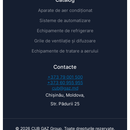
Aparate de aer condiționat
Sisteme de automatizare
Echipamente de refrigerare
Grile de ventilație și difuzoare
Echipamente de tratare a aerului
Contacte
+373 79 001 500
+373 60 955 955
cub@gaz.md
Chișinău, Moldova,
Str. Pădurii 25
© 2026 CUB GAZ Group. Toate drepturile rezervate.