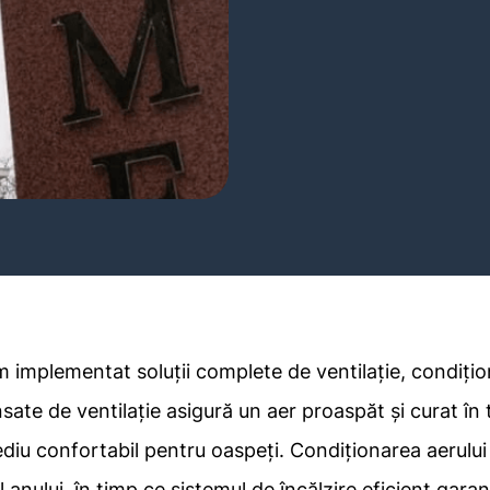
 implementat soluții complete de ventilație, condițion
ate de ventilație asigură un aer proaspăt și curat în 
ediu confortabil pentru oaspeți. Condiționarea aerul
 anului, în timp ce sistemul de încălzire eficient gar