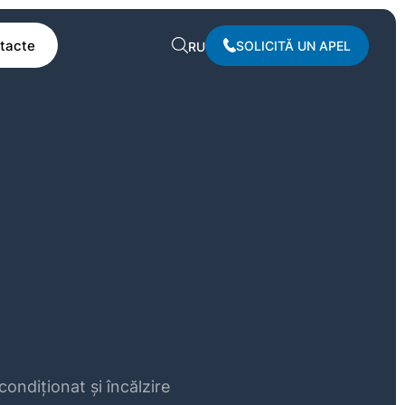
tacte
SOLICITĂ UN APEL
RU
condiționat și încălzire