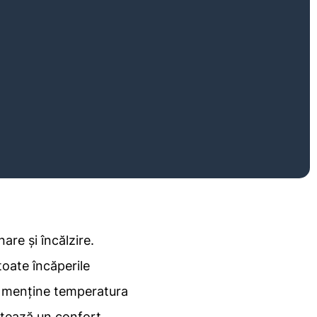
are și încălzire.
toate încăperile
ui menține temperatura
antează un confort