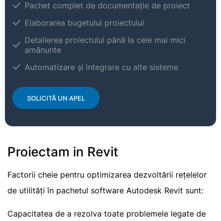
Pachet complet de documentație de proiect
Elaborarea bugetului proiectului
Detalierea proiectului până la cele mai mici
amănunte
Automatizare și integrare cu alte sisteme
SOLICITĂ UN APEL
Proiectam in Revit
Factorii cheie pentru optimizarea dezvoltării rețelelor
de utilități în pachetul software Autodesk Revit sunt:
Capacitatea de a rezolva toate problemele legate de