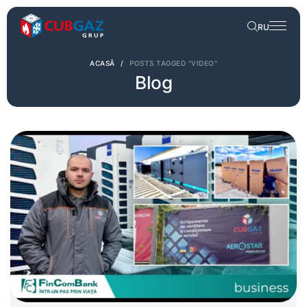
RU
ACASĂ
/
POSTS TAGGED "VIDEO"
Blog