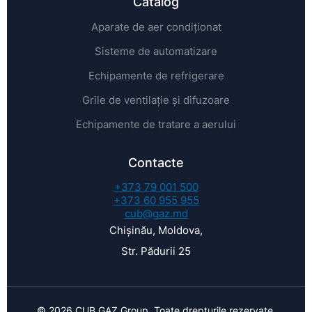
Catalog
Aparate de aer condiționat
Sisteme de automatizare
Echipamente de refrigerare
Grile de ventilație și difuzoare
Echipamente de tratare a aerului
Contacte
+373 79 001 500
+373 60 955 955
cub@gaz.md
Chișinău, Moldova,
Str. Pădurii 25
© 2026 CUB GAZ Group. Toate drepturile rezervate.