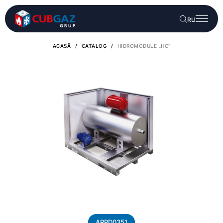
RU
ACASĂ
/
CATALOG
/
HIDROMODULE „HC”
ARPD0351