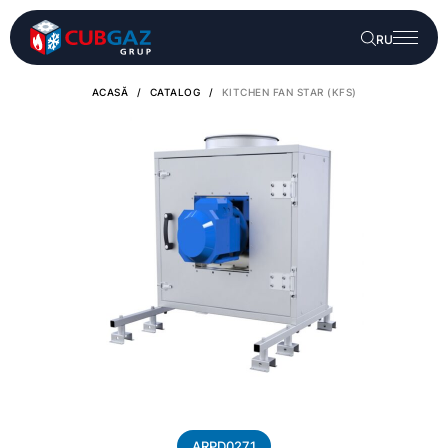
RU
ACASĂ
/
CATALOG
/
KITCHEN FAN STAR (KFS)
ARPD0271