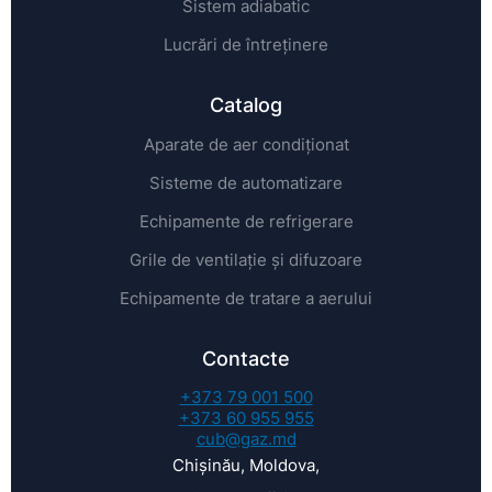
Sistem adiabatic
Lucrări de întreținere
Catalog
Aparate de aer condiționat
Sisteme de automatizare
Echipamente de refrigerare
Grile de ventilație și difuzoare
Echipamente de tratare a aerului
Contacte
+373 79 001 500
+373 60 955 955
cub@gaz.md
Chișinău, Moldova,