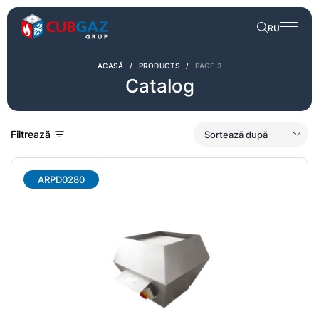
RU
ACASĂ
/
PRODUCTS
/
PAGE 3
Catalog
Filtrează
ARPD0280