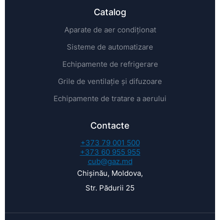
Catalog
Aparate de aer condiționat
Sisteme de automatizare
Echipamente de refrigerare
Grile de ventilație și difuzoare
Echipamente de tratare a aerului
Contacte
+373 79 001 500
+373 60 955 955
cub@gaz.md
Chișinău, Moldova,
Str. Pădurii 25