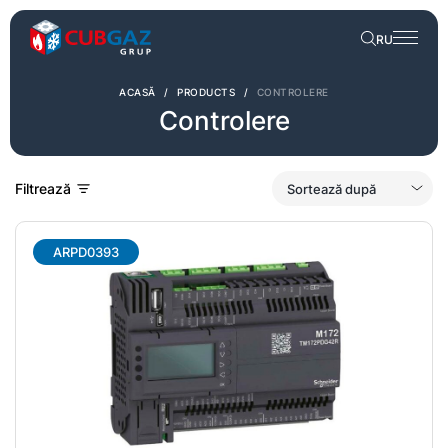
RU
ACASĂ
/
PRODUCTS
/
CONTROLERE
Controlere
Filtrează
ARPD0393